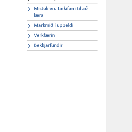
Mistök eru tækifæri til að
læra
Markmið í uppeldi
Verkfærin
Bekkjarfundir