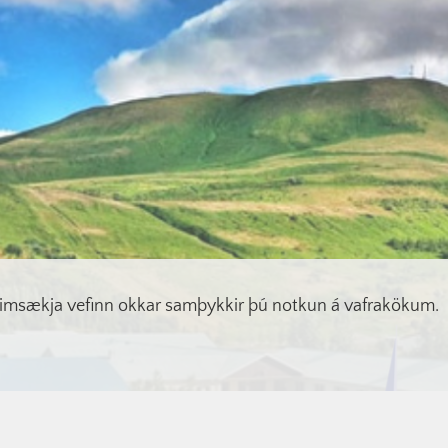
imsækja vefinn okkar samþykkir þú notkun á vafrakökum.