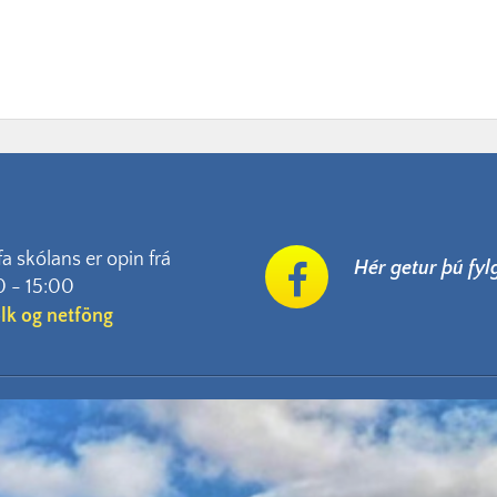
fa skólans er opin frá
Hér getur þú fy
0 - 15:00
ólk og netföng