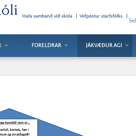
Hafa samband við skóla
Vefpóstur starfsfólks
Se
R
FORELDRAR
JÁKVÆÐUR AGI