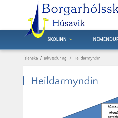
SKÓLINN
NEMENDU
Íslenska
/
Jákvæður agi
/
Heildarmyndin
Heildarmyndin