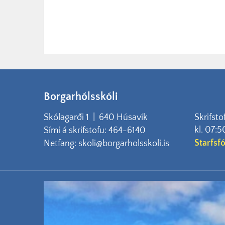
Borgarhólsskóli
Skólagarði 1 | 640 Húsavík
Skrifsto
kl. 07:5
Sími á skrifstofu: 464-6140
Starfsf
Netfang: skoli@borgarholsskoli.is