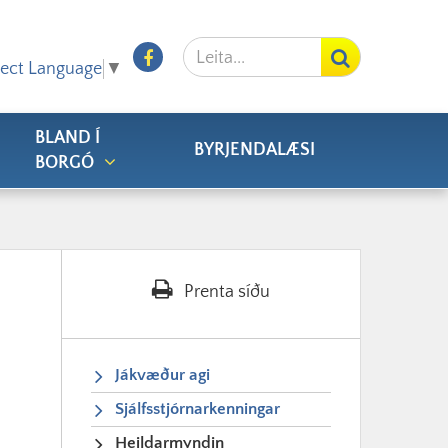
Leita
Facebook
lect Language
▼
BLAND Í
BYRJENDALÆSI
BORGÓ
Prenta síðu
Jákvæður agi
Sjálfsstjórnarkenningar
Heildarmyndin