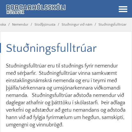
nska
/
Nemendur
/
Stoðþjónusta
/
Stuðningur við nám
/
Stuðningsfulltrúar
Stuðningsfulltrúar
Stuðningsfulltrúar eru til stuðnings fyrir nemendur
með sérþarfir. Stuðningfulltrúar vinna samkvæmt
einstaklingsnámskrá nemenda og eru í teymi með
þjálfa/sérkennara og umsjónarkennara viðkomandi
nemanda. Stuðningsfulltrúar aðstoða nemendur við
daglegar athafnir og þátttöku í skólastarfi. Þeir aðlaga
verkefni og aðstæður að getu nemandans og aðstoða
hann við að fylgja fyrirmælum um hegðun, samskipti,
umgengni og vinnubrögð.