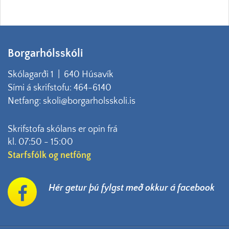
Borgarhólsskóli
Skólagarði 1 | 640 Húsavík
Sími á skrifstofu: 464-6140
Netfang: skoli@borgarholsskoli.is
Skrifstofa skólans er opin frá
kl. 07:50 - 15:00
Starfsfólk og netföng
Hér getur þú fylgst með okkur á facebook