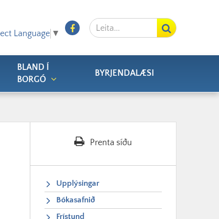
Leita
Facebook
lect Language
▼
BLAND Í
BYRJENDALÆSI
BORGÓ
Prenta síðu
Upplýsingar
Bókasafnið
Frístund