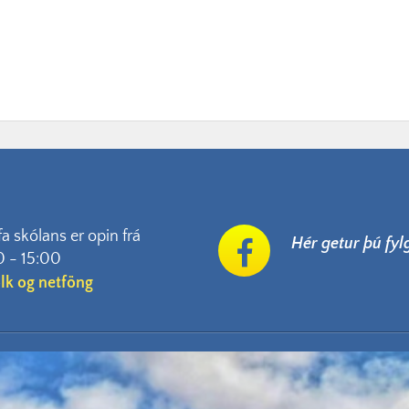
fa skólans er opin frá
Hér getur þú fy
0 - 15:00
ólk og netföng