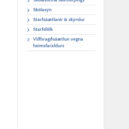
Skólastefna Norðurþings
Skólasýn
Starfsáætlanir & skýrslur
Starfsfólk
Viðbragðsáætlun vegna
heimsfaraldurs