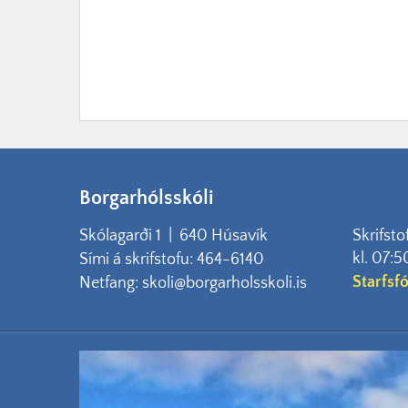
Borgarhólsskóli
Skólagarði 1 | 640 Húsavík
Skrifsto
kl. 07:5
Sími á skrifstofu: 464-6140
Starfsf
Netfang: skoli@borgarholsskoli.is