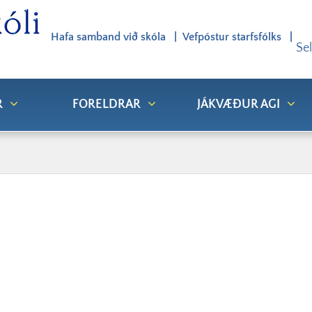
Hafa samband við skóla
Vefpóstur starfsfólks
Se
R
FORELDRAR
JÁKVÆÐUR AGI