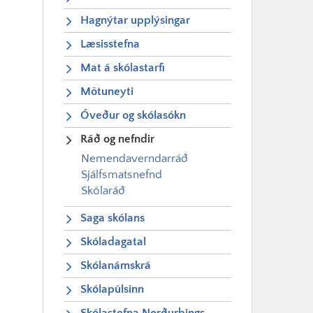
Hagnýtar upplýsingar
Læsisstefna
Mat á skólastarfi
Mötuneyti
Óveður og skólasókn
Ráð og nefndir
Nemendaverndarráð
Sjálfsmatsnefnd
Skólaráð
Saga skólans
Skóladagatal
Skólanámskrá
Skólapúlsinn