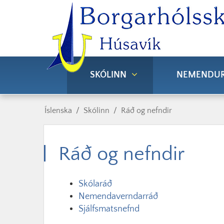
SKÓLINN
NEMENDU
Íslenska
/
Skólinn
/
Ráð og nefndir
Ráð og nefndir
Skólaráð
Nemendaverndarráð
Sjálfsmatsnefnd