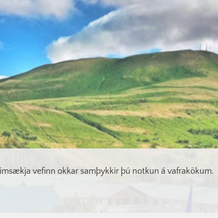
imsækja vefinn okkar samþykkir þú notkun á vafrakökum.