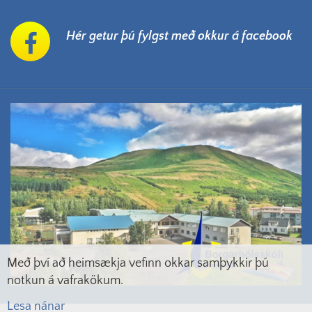
Hér getur þú fylgst með okkur á facebook
Með því að heimsækja vefinn okkar samþykkir þú
notkun á vafrakökum.
Lesa nánar