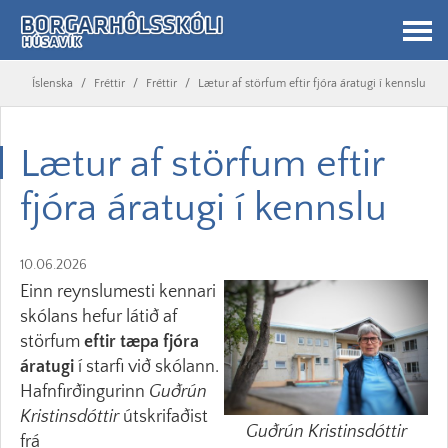
Íslenska
/
Fréttir
/
Fréttir
/
Lætur af störfum eftir fjóra áratugi í kennslu
Lætur af störfum eftir
fjóra áratugi í kennslu
10.06.2026
Einn reynslumesti kennari
skólans hefur látið af
störfum
eftir tæpa fjóra
áratugi
í starfi við skólann.
Hafnfirðingurinn
Guðrún
Kristinsdóttir
útskrifaðist
Guðrún Kristinsdóttir
frá