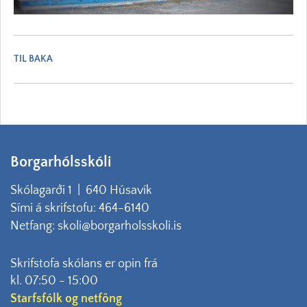
TIL BAKA
Borgarhólsskóli
Skólagarði 1 | 640 Húsavík
Sími á skrifstofu: 464-6140
Netfang: skoli@borgarholsskoli.is
Skrifstofa skólans er opin frá
kl. 07:50 - 15:00
Starfsfólk og netföng