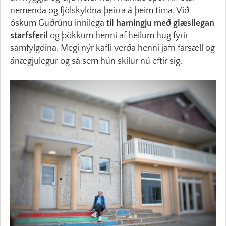
nemenda og fjölskyldna þeirra á þeim tíma. Við
óskum Guðrúnu innilega
til hamingju með glæsilegan
starfsferil
og þökkum henni af heilum hug fyrir
samfylgdina. Megi nýr kafli verða henni jafn farsæll og
ánægjulegur og sá sem hún skilur nú eftir sig.