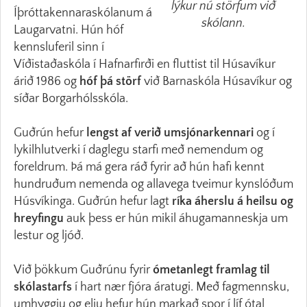
lýkur nú störfum við
Íþróttakennaraskólanum á
skólann.
Laugarvatni. Hún hóf
kennsluferil sinn í
Víðistaðaskóla í Hafnarfirði en fluttist til Húsavíkur
árið 1986 og
hóf þá störf
við Barnaskóla Húsavíkur og
síðar Borgarhólsskóla.
Guðrún hefur
lengst af verið umsjónarkennari
og í
lykilhlutverki í daglegu starfi með nemendum og
foreldrum. Þá má gera ráð fyrir að hún hafi kennt
hundruðum nemenda og allavega tveimur kynslóðum
Húsvíkinga. Guðrún hefur lagt
ríka áherslu á heilsu og
hreyfingu
auk þess er hún mikil áhugamanneskja um
lestur og ljóð.
Við þökkum Guðrúnu fyrir
ómetanlegt framlag til
skólastarfs
í hart nær fjóra áratugi. Með fagmennsku,
umhyggju og elju hefur hún markað spor í líf ótal