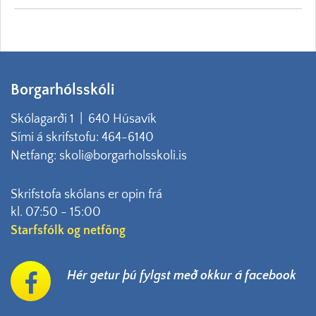
Borgarhólsskóli
Skólagarði 1 | 640 Húsavík
Sími á skrifstofu: 464-6140
Netfang: skoli@borgarholsskoli.is
Skrifstofa skólans er opin frá
kl. 07:50 - 15:00
Starfsfólk og netföng
Hér getur þú fylgst með okkur á facebook