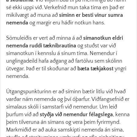
á skólatíma
. Við viljum búa til þá menningu að hann
sé ekki uppi við. Verkefnið mun taka tíma en það er
mikilvægt að muna að
síminn er besti vinur sumra
nemenda
og margir eru háðir notkun hans.
Sömuleiðis er vert að minna á að
símanotkun eldri
nemenda ruddi tæknibrautina
og stuðst var við
símanotkun í kennslu á sínum tíma. Nemendur í
unglingadeild hafa aðgang að fartölvu sem skólinn
útvegar. Það er til skoðunar að
bæta tækjakost
yngri
nemenda.
Útgangspunkturinn er að síminn bætir litlu við hvað
varðar nám nemenda og því óþarfur. Viðfangsefnið er
símalaus skóli í samstarfi við nemendur. Um leið
þurfum við að
styðja við nemendur félagslega
, kenna
þeim tilveruna án símans og vera þeim fyrirmynd.
Markmiðið er að auka samskipti nemenda án síma,