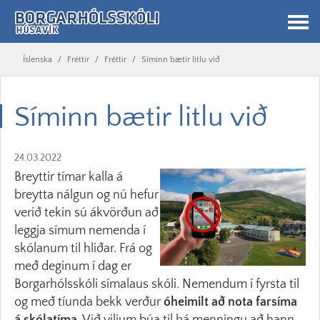
Íslenska
/
Fréttir
/
Fréttir
/
Síminn bætir litlu við
Síminn bætir litlu við
24.03.2022
Breyttir tímar kalla á
breytta nálgun og nú hefur
verið tekin sú ákvörðun að
leggja símum nemenda í
skólanum til hliðar. Frá og
með deginum í dag er
Borgarhólsskóli símalaus skóli. Nemendum í fyrsta til
og með tíunda bekk verður
óheimilt að nota farsíma