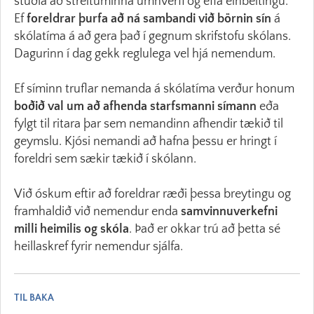
stuðla að streituminna umhverfi og efla einbeitingu.
Ef
foreldrar þurfa að ná sambandi við börnin sín
á
skólatíma á að gera það í gegnum skrifstofu skólans.
Dagurinn í dag gekk reglulega vel hjá nemendum.
Ef síminn truflar nemanda á skólatíma verður honum
boðið val um að afhenda starfsmanni símann
eða
fylgt til ritara þar sem nemandinn afhendir tækið til
geymslu. Kjósi nemandi að hafna þessu er hringt í
foreldri sem sækir tækið í skólann.
Við óskum eftir að foreldrar ræði þessa breytingu og
framhaldið við nemendur enda
samvinnuverkefni
milli heimilis og skóla
. Það er okkar trú að þetta sé
heillaskref fyrir nemendur sjálfa.
TIL BAKA