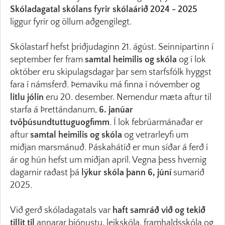
Skóladagatal skólans fyrir skólaárið 2024 - 2025
liggur fyrir og öllum aðgengilegt.
Skólastarf hefst þriðjudaginn 21. ágúst. Seinnipartinn í
september fer fram
samtal heimilis og skóla
og í lok
október eru skipulagsdagar þar sem starfsfólk hyggst
fara í námsferð. Þemaviku má finna í nóvember og
litlu jólin
eru 20. desember. Nemendur mæta aftur til
starfa á Þrettándanum,
6. janúar
tvöþúsundtuttuguogfimm
. Í lok febrúarmánaðar er
aftur
samtal heimilis og skóla
og vetrarleyfi um
miðjan marsmánuð. Páskahátíð er mun síðar á ferð í
ár og hún hefst um miðjan apríl. Vegna þess hvernig
dagarnir raðast þá
lýkur skóla þann 6, júní
sumarið
2025.
Við gerð skóladagatals var
haft samráð við og tekið
tillit til
annarar þjónustu, leikskóla, framhaldsskóla og