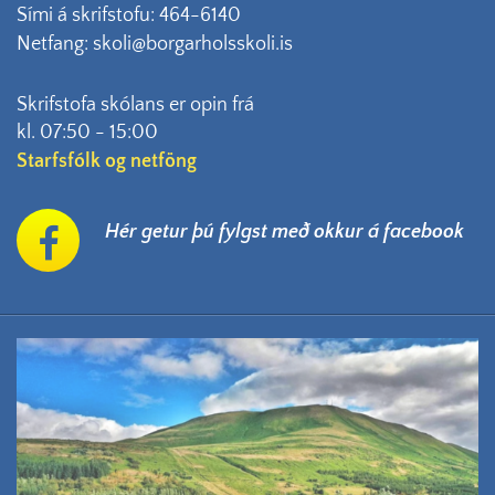
Sími á skrifstofu: 464-6140
Netfang: skoli@borgarholsskoli.is
Skrifstofa skólans er opin frá
kl. 07:50 - 15:00
Starfsfólk og netföng
Hér getur þú fylgst með okkur á facebook