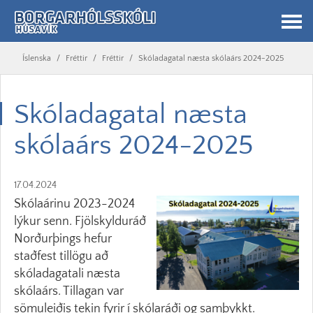
Íslenska
/
Fréttir
/
Fréttir
/
Skóladagatal næsta skólaárs 2024-2025
Skóladagatal næsta
skólaárs 2024-2025
17.04.2024
Skólaárinu 2023-2024
lýkur senn. Fjölskylduráð
Norðurþings hefur
staðfest tillögu að
skóladagatali næsta
skólaárs. Tillagan var
sömuleiðis tekin fyrir í skólaráði og samþykkt.