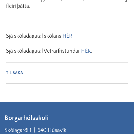
fleiri þátta.
Sjá skóladagatal skólans
HÉR
.
Sjá skóladagatal Vetrarfrístundar
HÉR
.
TIL BAKA
Borgarhólsskóli
Skólagarði 1 | 640 Húsavík