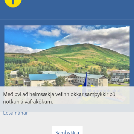
Með því að heimsækja vefinn okkar samþykkir þú
notkun á vafrakökum.
Lesa nánar
Samþykkja