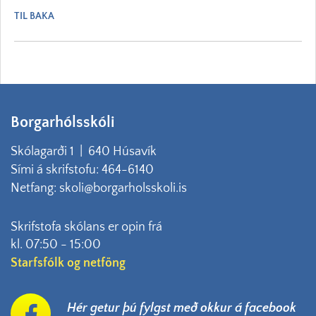
TIL BAKA
Borgarhólsskóli
Skólagarði 1 | 640 Húsavík
Sími á skrifstofu: 464-6140
Netfang: skoli@borgarholsskoli.is
Skrifstofa skólans er opin frá
kl. 07:50 - 15:00
Starfsfólk og netföng
Hér getur þú fylgst með okkur á facebook