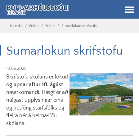
Íslenska
/
Fréttir
/
Fréttir
/
Sumarlokun skrifstofu
Sumarlokun skrifstofu
18.06.2026
Skrifstofa skólans er lokuð
og
opnar aftur 10. ágúst
næstkomandi. Hægt er að
nálgast upplýsingar eins
og netföng starfsfólks og
fleira hér á heimasíðu
skólans.