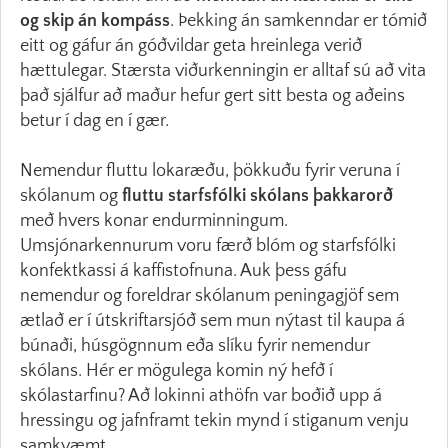
og skip án kompáss
. Þekking án samkenndar er tómið
eitt og gáfur án góðvildar geta hreinlega verið
hættulegar. Stærsta viðurkenningin er alltaf sú að vita
það sjálfur að maður hefur gert sitt besta og aðeins
betur í dag en í gær.
Nemendur fluttu lokaræðu, þökkuðu fyrir veruna í
skólanum og
fluttu starfsfólki skólans þakkarorð
með hvers konar endurminningum.
Umsjónarkennurum voru færð blóm og starfsfólki
konfektkassi á kaffistofnuna. Auk þess gáfu
nemendur og foreldrar skólanum peningagjöf sem
ætlað er í útskriftarsjóð sem mun nýtast til kaupa á
búnaði, húsgögnnum eða slíku fyrir nemendur
skólans. Hér er mögulega komin ný hefð í
skólastarfinu? Að lokinni athöfn var boðið upp á
hressingu og jafnframt tekin mynd í stiganum venju
samkvæmt.