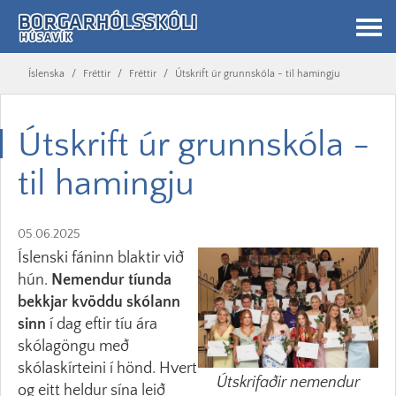
Íslenska
/
Fréttir
/
Fréttir
/
Útskrift úr grunnskóla - til hamingju
Útskrift úr grunnskóla -
til hamingju
05.06.2025
Íslenski fáninn blaktir við
hún.
Nemendur tíunda
bekkjar kvöddu skólann
sinn
í dag eftir tíu ára
skólagöngu með
skólaskírteini í hönd. Hvert
Útskrifaðir nemendur
og eitt heldur sína leið