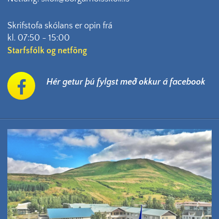
Skrifstofa skólans er opin frá
kl. 07:50 - 15:00
Starfsfólk og netföng
Hér getur þú fylgst með okkur á facebook