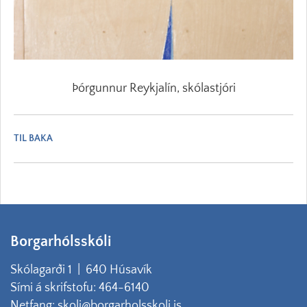
Þórgunnur Reykjalín, skólastjóri
TIL BAKA
Borgarhólsskóli
Skólagarði 1 | 640 Húsavík
Sími á skrifstofu: 464-6140
Netfang: skoli@borgarholsskoli.is