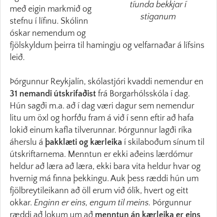
tíunda bekkjar í
með eigin markmið og
stiganum
stefnu í lífinu. Skólinn
óskar nemendum og
fjölskyldum þeirra til hamingju og velfarnaðar á lífsins
leið.
Þórgunnur Reykjalín, skólastjóri kvaddi nemendur en
31 nemandi útskrifaðist
frá Borgarhólsskóla í dag.
Hún sagði m.a. að í dag væri dagur sem nemendur
litu um öxl og horfðu fram á við í senn eftir að hafa
lokið einum kafla tilverunnar. Þórgunnur lagði ríka
áherslu á
þakklæti og kærleika
í skilaboðum sínum til
útskriftarnema. Menntun er ekki aðeins lærdómur
heldur að læra að læra, ekki bara vita heldur hvar og
hvernig má finna þekkingu. Auk þess ræddi hún um
fjölbreytileikann að öll erum við ólík, hvert og eitt
okkar.
Enginn er eins, engum til meins.
Þórgunnur
ræddi að lokum um að
menntun án kærleika er eins