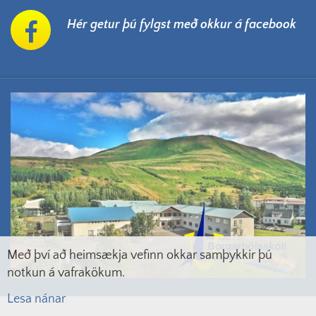
Hér getur þú fylgst með okkur á facebook
Með því að heimsækja vefinn okkar samþykkir þú
notkun á vafrakökum.
Lesa nánar