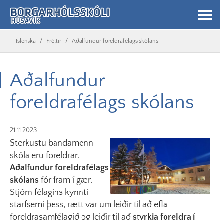
Íslenska
/
Fréttir
/
Aðalfundur foreldrafélags skólans
Aðalfundur
foreldrafélags skólans
21.11.2023
Sterkustu bandamenn
skóla eru foreldrar.
Aðalfundur foreldrafélags
skólans
fór fram í gær.
Stjórn félagins kynnti
starfsemi þess, rætt var um leiðir til að efla
foreldrasamfélagið og leiðir til að
styrkja foreldra í