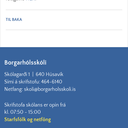
TIL BAKA
Borgarhólsskóli
Skólagarði 1 | 640 Húsavík
Sími á skrifstofu: 464-6140
Netfang: skoli@borgarholsskoli.is
Skrifstofa skólans er opin frá
kl. 07:50 - 15:00
Starfsfólk og netföng