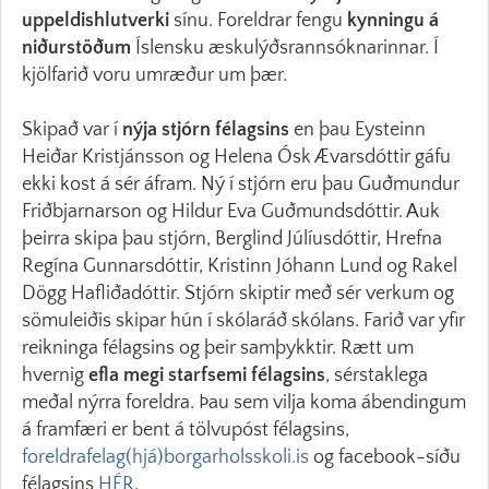
uppeldishlutverki
sínu. Foreldrar fengu
kynningu á
niðurstöðum
Íslensku æskulýðsrannsóknarinnar. Í
kjölfarið voru umræður um þær.
Skipað var í
nýja stjórn félagsins
en þau Eysteinn
Heiðar Kristjánsson og Helena Ósk Ævarsdóttir gáfu
ekki kost á sér áfram. Ný í stjórn eru þau Guðmundur
Friðbjarnarson og Hildur Eva Guðmundsdóttir. Auk
þeirra skipa þau stjórn, Berglind Júlíusdóttir, Hrefna
Regína Gunnarsdóttir, Kristinn Jóhann Lund og Rakel
Dögg Hafliðadóttir. Stjórn skiptir með sér verkum og
sömuleiðis skipar hún í skólaráð skólans. Farið var yfir
reikninga félagsins og þeir samþykktir. Rætt um
hvernig
efla megi starfsemi félagsins
, sérstaklega
meðal nýrra foreldra. Þau sem vilja koma ábendingum
á framfæri er bent á tölvupóst félagsins,
foreldrafelag(hjá)borgarholsskoli.is
og facebook-síðu
félagsins
HÉR
.