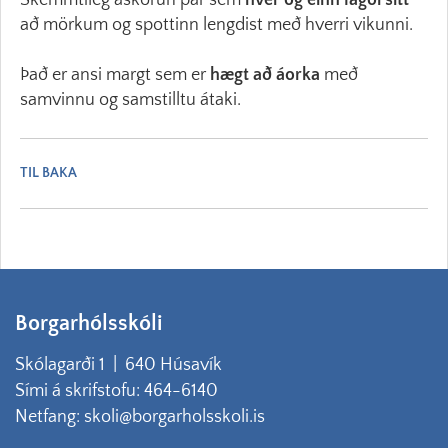
Skemmtileg áskorun þar sem
hver og einn lagði sitt
að mörkum og spottinn lengdist með hverri vikunni.
Það er ansi margt sem er
hægt að áorka
með
samvinnu og samstilltu átaki.
TIL BAKA
Borgarhólsskóli
Skólagarði 1 | 640 Húsavík
Sími á skrifstofu: 464-6140
Netfang: skoli@borgarholsskoli.is