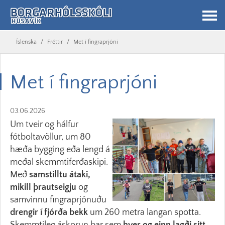
Íslenska
/
Fréttir
/
Met í fingraprjóni
Met í fingraprjóni
03.06.2026
Um tveir og hálfur
fótboltavöllur, um 80
hæða bygging eða lengd á
meðal skemmtiferðaskipi.
Með
samstilltu átaki,
mikill þrautseigju
og
samvinnu fingraprjónuðu
drengir í fjórða bekk
um 260 metra langan spotta.