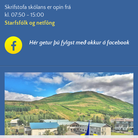
Skrifstofa skólans er opin frá
kl. 07:50 - 15:00
Starfsfólk og netföng
Hér getur þú fylgst með okkur á facebook