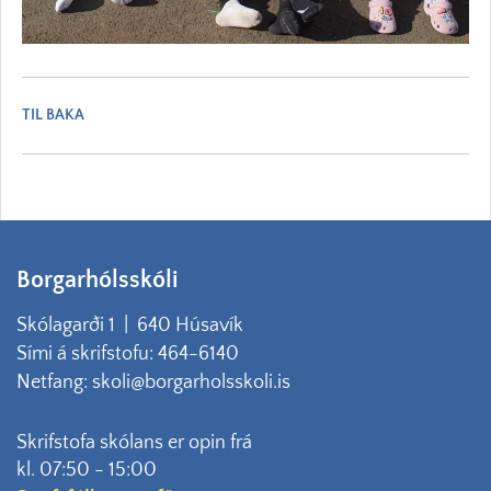
TIL BAKA
Borgarhólsskóli
Skólagarði 1 | 640 Húsavík
Sími á skrifstofu: 464-6140
Netfang: skoli@borgarholsskoli.is
Skrifstofa skólans er opin frá
kl. 07:50 - 15:00