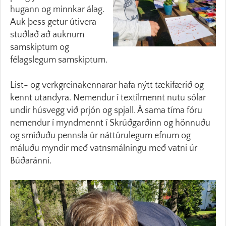
hugann og minnkar álag.
Auk þess getur útivera
stuðlað að auknum
samskiptum og
félagslegum samskiptum.
List- og verkgreinakennarar hafa nýtt tækifærið og
kennt utandyra. Nemendur í textílmennt nutu sólar
undir húsvegg við prjón og spjall. Á sama tíma fóru
nemendur í myndmennt í Skrúðgarðinn og hönnuðu
og smíðuðu pennsla úr náttúrulegum efnum og
máluðu myndir með vatnsmálningu með vatni úr
Búðaránni.