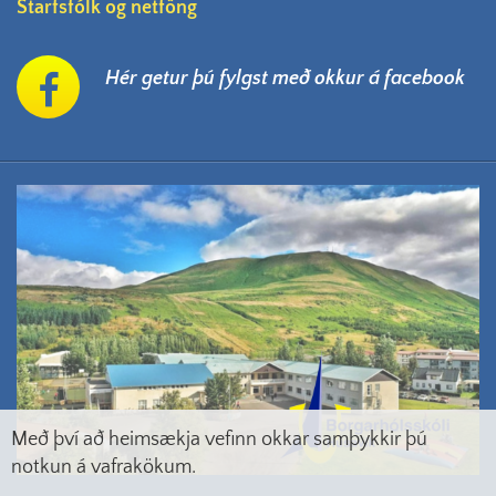
Starfsfólk og netföng
Hér getur þú fylgst með okkur á facebook
Með því að heimsækja vefinn okkar samþykkir þú
notkun á vafrakökum.