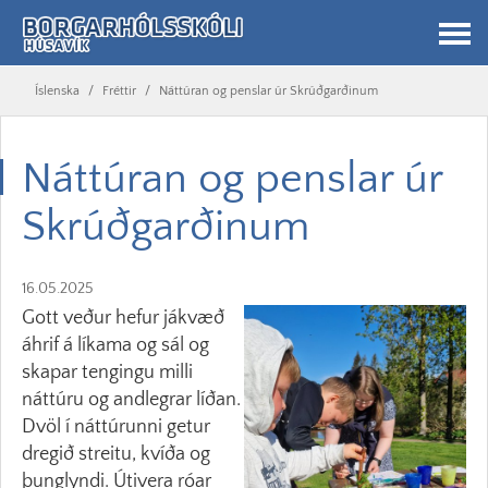
Íslenska
/
Fréttir
/
Náttúran og penslar úr Skrúðgarðinum
Náttúran og penslar úr
Skrúðgarðinum
16.05.2025
Gott veður hefur jákvæð
áhrif á líkama og sál og
skapar tengingu milli
náttúru og andlegrar líðan.
Dvöl í náttúrunni getur
dregið streitu, kvíða og
þunglyndi. Útivera róar