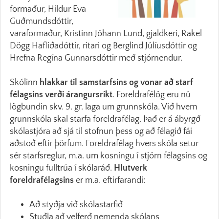
formaður, Hildur Eva
Guðmundsdóttir,
varaformaður, Kristinn Jóhann Lund, gjaldkeri, Rakel
Dögg Hafliðadóttir, ritari og Berglind Júlíusdóttir og
Hrefna Regína Gunnarsdóttir með stjórnendur.
Skólinn
hlakkar til samstarfsins og vonar að starf
félagsins verði árangursríkt
. Foreldrafélög eru nú
lögbundin skv. 9. gr. laga um grunnskóla. Við hvern
grunnskóla skal starfa foreldrafélag. Það er á ábyrgð
skólastjóra að sjá til stofnun þess og að félagið fái
aðstoð eftir þörfum. Foreldrafélag hvers skóla setur
sér starfsreglur, m.a. um kosningu í stjórn félagsins og
kosningu fulltrúa í skólaráð.
Hlutverk
foreldrafélagsins
er m.a. eftirfarandi:
Að styðja við skólastarfið
Stuðla að velferð nemenda skólans