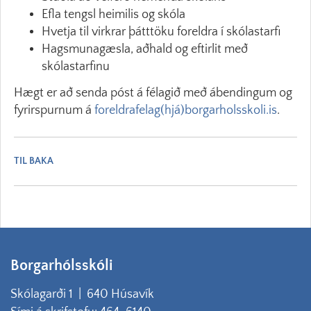
Efla tengsl heimilis og skóla
Hvetja til virkrar þátttöku foreldra í skólastarfi
Hagsmunagæsla, aðhald og eftirlit með
skólastarfinu
Hægt er að senda póst á félagið með ábendingum og
fyrirspurnum á
foreldrafelag(hjá)borgarholsskoli.is
.
TIL BAKA
Borgarhólsskóli
Skólagarði 1 | 640 Húsavík