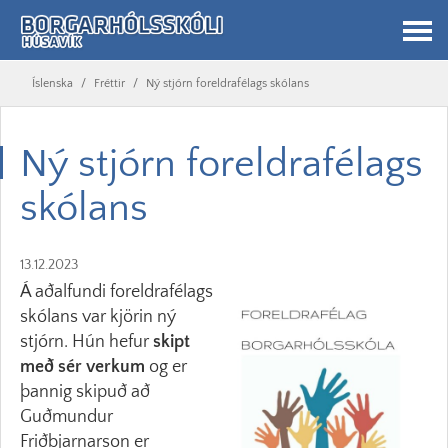
Íslenska
/
Fréttir
/
Ný stjórn foreldrafélags skólans
Ný stjórn foreldrafélags
skólans
13.12.2023
Á aðalfundi foreldrafélags
skólans var kjörin ný
stjórn. Hún hefur
skipt
með sér verkum
og er
þannig skipuð að
Guðmundur
Friðbjarnarson er