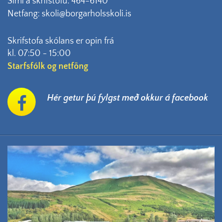
Sími á skrifstofu: 464-6140
Netfang: skoli@borgarholsskoli.is
Skrifstofa skólans er opin frá
kl. 07:50 - 15:00
Starfsfólk og netföng
Hér getur þú fylgst með okkur á facebook