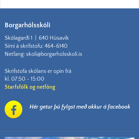
Borgarhólsskóli
Skólagarði 1 | 640 Húsavík
Sími á skrifstofu: 464-6140
Netfang: skoli@borgarholsskoli.is
Skrifstofa skólans er opin frá
kl. 07:50 - 15:00
Starfsfólk og netföng
Hér getur þú fylgst með okkur á facebook