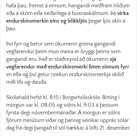
hafa þau, fremst á ermum, hangandi meðfram hliðum
eða á skóm eða neðarlega á buxnaskálmum. Þá
virka
endurskinsmerkin eins og blikkljós
þegar ljós skín á
þau.
Því fyrr og betur sem ökumenn greina gangandi
vegfarendur þeim mun meira er öryggi þeirra sem
gangandi eru. Það er staðreynd að ökumenn
sjá
vegfarendur með endurskinsmerki fimm sinnum fyrr
en ella og því getur notkun endurskinsmerkja skilið
milli lífs og dauða.
Skólahald hefst kl. 8:15 í Borgarhólsskóla. Birting í
morgun var kl. 08:05 og sólris kl. 9:03 á þessum
fyrsta degi nóvembermánaðar. Á morgun er sólris
fjórum mínútum síðar og þannig seinkar upprás sólar
dag frá degi þangað til sól hækkar á lofti 21. desember.