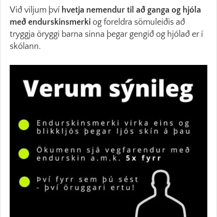
Við viljum því
hvetja nemendur til að ganga og hjóla
með endurskinsmerki
og foreldra sömuleiðis að
tryggja öryggi barna sinna þegar gengið og hjólað er í
skólann.