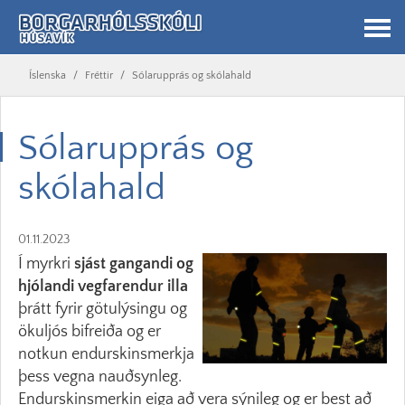
Íslenska
/
Fréttir
/
Sólarupprás og skólahald
Sólarupprás og
skólahald
01.11.2023
Í myrkri
sjást gangandi og
hjólandi vegfarendur illa
þrátt fyrir götulýsingu og
ökuljós bifreiða og er
notkun endurskinsmerkja
þess vegna nauðsynleg.
Endurskinsmerkin eiga að vera sýnileg og er best að