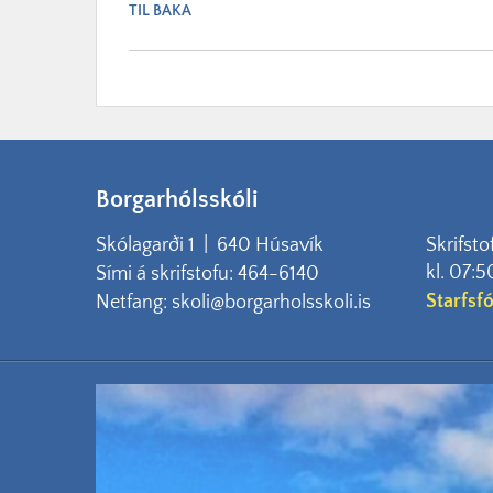
TIL BAKA
Borgarhólsskóli
Skólagarði 1 | 640 Húsavík
Skrifsto
kl. 07:5
Sími á skrifstofu: 464-6140
Starfsf
Netfang: skoli@borgarholsskoli.is