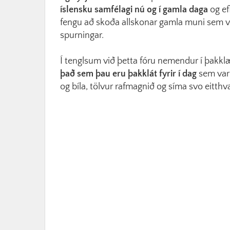
íslensku samfélagi nú og í gamla daga
og ef
fengu að skoða allskonar gamla muni sem v
spurningar.
Í tenglsum við þetta fóru nemendur í þakk
það sem þau eru þakklát fyrir í dag
sem var 
og bíla, tölvur rafmagnið og síma svo eitthv