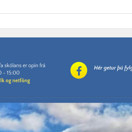
fa skólans er opin frá
Hér getur þú fy
0 - 15:00
ólk og netföng