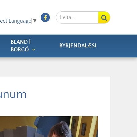
Leita
Facebook
lect Language
▼
BLAND Í
BYRJENDALÆSI
BORGÓ
gunum