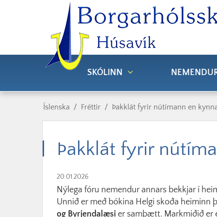
SKÓLINN
NEMENDU
Íslenska
/
Fréttir
/
Þakklát fyrir nútímann en kyn
Þakklát fyrir nút
20.01.2026
Nýlega fóru nemendur annars bekkjar í hei
Unnið er með bókina Helgi skoða heiminn 
og Byrjendalæsi
er samþætt. Markmiðið er e