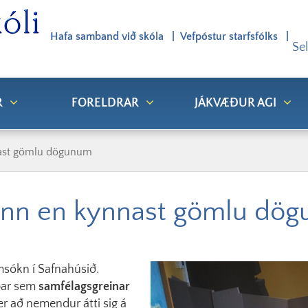
Hafa samband við skóla
Vefpóstur starfsfólks
Se
R
FORELDRAR
JÁKVÆÐUR AGI
nast gömlu dögunum
ímann en kynnast gömlu dö
msókn í Safnahúsið.
þar sem
samfélagsgreinar
r að nemendur átti sig á