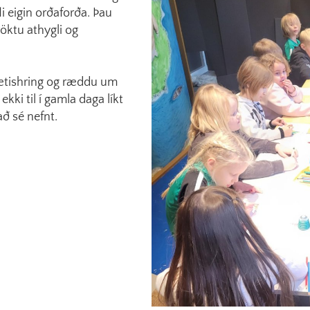
li eigin orðaforða. Þau
öktu athygli og
lætishring og ræddu um
ekki til í gamla daga líkt
að sé nefnt.