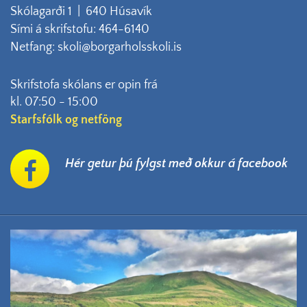
Skólagarði 1 | 640 Húsavík
Sími á skrifstofu: 464-6140
Netfang: skoli@borgarholsskoli.is
Skrifstofa skólans er opin frá
kl. 07:50 - 15:00
Starfsfólk og netföng
Hér getur þú fylgst með okkur á facebook