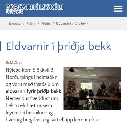
Íslenska
/
Fréttir
/
Fréttir
/
Eldvarnir í þriðja bekk
Eldvarnir í þriðja bekk
16.12.2025
Nýlega kom Slökkvilið
Norðurþings í heimsókn
og voru með fræðslu um
eldvarnir fyrir þriðja bekk
.
Nemendur fræddust um
helstu eldhættur sem
leynast á heimilum og
hvernig bregðast eigi við ef upp kemur eldur.