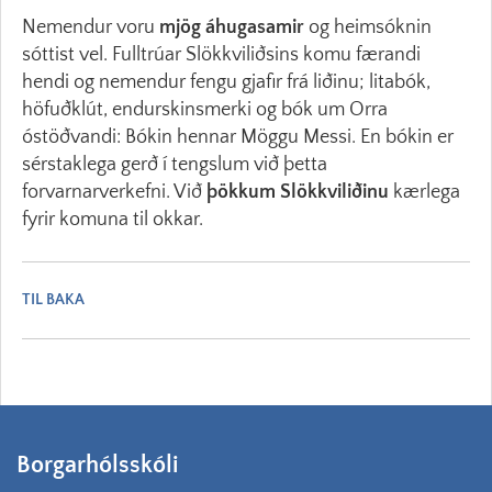
Nemendur voru
mjög áhugasamir
og heimsóknin
sóttist vel. Fulltrúar Slökkviliðsins komu færandi
hendi og nemendur fengu gjafir frá liðinu; litabók,
höfuðklút, endurskinsmerki og bók um Orra
óstöðvandi: Bókin hennar Möggu Messi. En bókin er
sérstaklega gerð í tengslum við þetta
forvarnarverkefni. Við
þökkum Slökkviliðinu
kærlega
fyrir komuna til okkar.
TIL BAKA
Borgarhólsskóli