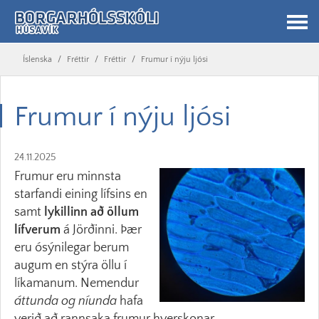
Íslenska
/
Fréttir
/
Fréttir
/
Frumur í nýju ljósi
Frumur í nýju ljósi
24.11.2025
Frumur eru minnsta
starfandi eining lífsins en
samt
lykillinn að öllum
lífverum
á Jörðinni. Þær
eru ósýnilegar berum
augum en stýra öllu í
líkamanum. Nemendur
áttunda og níunda
hafa