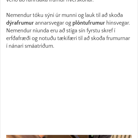
verið að rannsaka frumur hverskonar.
Nemendur tóku sýni úr munni og lauk til að skoða
dýrafrumur
annarsvegar og
plöntufrumur
hinsvegar.
Nemendur níunda eru að stíga sín fyrstu skref í
erfðafræði og notuðu tækifæri til að skoða frumurnar
í nánari smáatriðum.