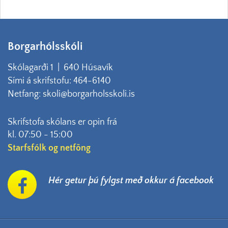
Borgarhólsskóli
Skólagarði 1 | 640 Húsavík
Sími á skrifstofu: 464-6140
Netfang: skoli@borgarholsskoli.is
Skrifstofa skólans er opin frá
kl. 07:50 - 15:00
Starfsfólk og netföng
Hér getur þú fylgst með okkur á facebook