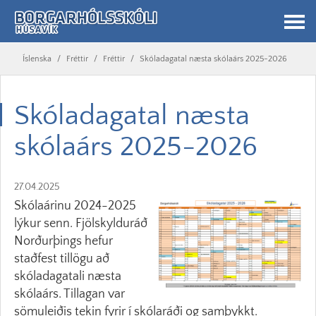
Íslenska
/
Fréttir
/
Fréttir
/
Skóladagatal næsta skólaárs 2025-2026
Skóladagatal næsta
skólaárs 2025-2026
27.04.2025
Skólaárinu 2024-2025
lýkur senn. Fjölskylduráð
Norðurþings hefur
staðfest tillögu að
skóladagatali næsta
skólaárs. Tillagan var
sömuleiðis tekin fyrir í skólaráði og samþykkt.