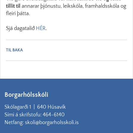
tillit til
annarar þjónustu, leikskóla, framhaldsskóla og
fleiri þátta.
Sjá dagatalið
HÉR
.
TIL BAKA
Borgarhólsskóli
Skólagarði 1 | 640 Húsavík
Sími á skrifstofu: 464-6140
Netfang: skoli@borgarholsskoli.is