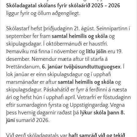
Skóladagatal skólans fyrir skólaárið 2025 - 2026
liggur fyrir og öllum aðgengilegt.
Skólastarf hefst þriðjudaginn 21. ágúst. Seinnipartinn í
september fer fram
samtal heimilis og skóla
og
skipulagsdagar. Í októbermánuði er haustfrí.
Þemaviku má finna í nóvember og
litlu jólin
eru 19.
desember. Nemendur mæta aftur til starfa á
Þrettándanum,
6. janúar tvöþúsundtuttuguogsex
. Í
lok janúar er einn skipulagsdagur og í upphafi
marsmánaðar er aftur
samtal heimilis og skóla
og
skipulagsdagur. Páskahátíð er fyrr á ferðinni á næsta
ári og hefst hún í upphafi apríl. Vetrarfrí er föstudaginn
eftir sumardaginn fyrsta og Uppstigingardag. Vegna
þess hvernig dagarnir raðast þá
lýkur skóla þann 8.
júní
sumarið 2026.
Við gerð skóladagatals var
haft samráð við og tekið