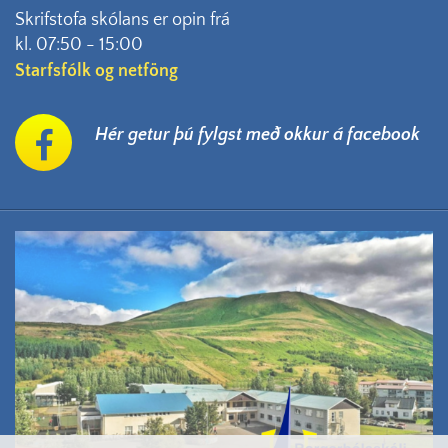
Skrifstofa skólans er opin frá
kl. 07:50 - 15:00
Starfsfólk og netföng
Hér getur þú fylgst með okkur á facebook