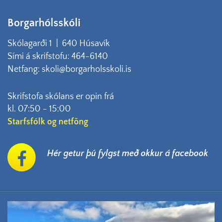
Borgarhólsskóli
Skólagarði 1 | 640 Húsavík
Sími á skrifstofu: 464-6140
Netfang: skoli@borgarholsskoli.is
Skrifstofa skólans er opin frá
kl. 07:50 - 15:00
Starfsfólk og netföng
Hér getur þú fylgst með okkur á facebook