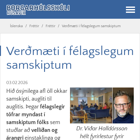
Íslenska
/
Fréttir
/
Fréttir
/
Verðmæti í félagslegum samskiptum
Verðmæti í félagslegum
samskiptum
03.02.2026
Hið ósýnilega afl öll okkar
samskipti, augliti til
auglitis. Þegar
félagslegir
töfrar myndast í
samskiptum fólks
sem
Dr. Viðar Halldórsson
stuðlar að
vellíðan og
hélt fyrirlestur fyrir
árangri
einstaklinga og