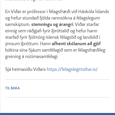
En Viðar er prófessor í félagsfræði við Háskóla Íslands
og hefur stundað fjölda rannsókna á félagslegum
samskiptum,
stemningu og árangri
. Viðar starfar
einnig sem ráðgjafi fyrir íþróttalið og hefur hann
starfað fyrir fjölmörg íslensk félagslið og landslið í
ýmsum íþróttum. Hann
afhenti skólanum að gjöf
bókina sína Sjáum samfélagið sem er félagsfræðileg
greining á nútímasamfélagi.
Sjá heimasíðu Viðars
https://felagslegirtofrar.is/
TIL BAKA