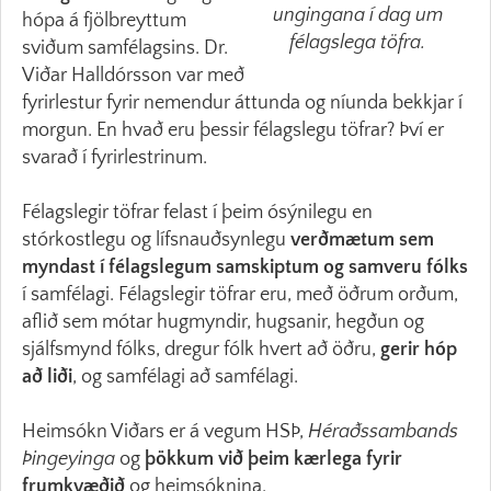
ungingana í dag um
hópa á fjölbreyttum
félagslega töfra.
sviðum samfélagsins. Dr.
Viðar Halldórsson var með
fyrirlestur fyrir nemendur áttunda og níunda bekkjar í
morgun. En hvað eru þessir félagslegu töfrar? Því er
svarað í fyrirlestrinum.
Félagslegir töfrar felast í þeim ósýnilegu en
stórkostlegu og lífsnauðsynlegu
verðmætum sem
myndast í félagslegum samskiptum og samveru fólks
í samfélagi. Félagslegir töfrar eru, með öðrum orðum,
aflið sem mótar hugmyndir, hugsanir, hegðun og
sjálfsmynd fólks, dregur fólk hvert að öðru,
gerir hóp
að liði
, og samfélagi að samfélagi.
Heimsókn Viðars er á vegum HSÞ,
Héraðssambands
Þingeyinga
og
þökkum við þeim kærlega fyrir
frumkvæðið
og heimsóknina.