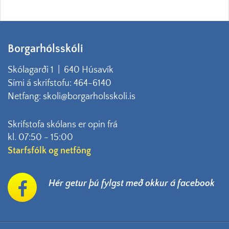
Borgarhólsskóli
Skólagarði 1 | 640 Húsavík
Sími á skrifstofu: 464-6140
Netfang: skoli@borgarholsskoli.is
Skrifstofa skólans er opin frá
kl. 07:50 - 15:00
Starfsfólk og netföng
Hér getur þú fylgst með okkur á facebook