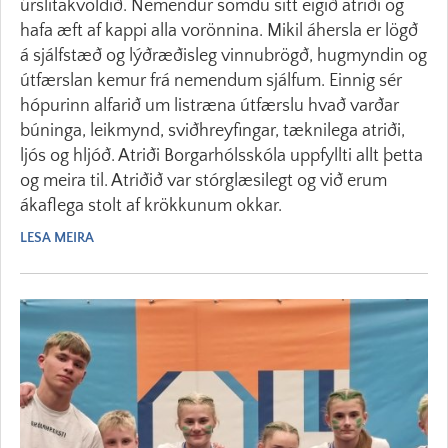
úrslitakvöldið. Nemendur sömdu sitt eigið atriði og
hafa æft af kappi alla vorönnina. Mikil áhersla er lögð
á sjálfstæð og lýðræðisleg vinnubrögð, hugmyndin og
útfærslan kemur frá nemendum sjálfum. Einnig sér
hópurinn alfarið um listræna útfærslu hvað varðar
búninga, leikmynd, sviðhreyfingar, tæknilega atriði,
ljós og hljóð. Atriði Borgarhólsskóla uppfyllti allt þetta
og meira til. Atriðið var stórglæsilegt og við erum
ákaflega stolt af krökkunum okkar.
LESA MEIRA