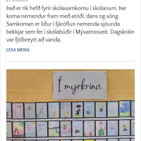
29.03.2023
Það er rík hefð fyrir skólasamkomu í skólanum. Þar
koma nemendur fram með atriði, dans og söng.
Samkoman er liður í fjáröflun nemenda sjöunda
bekkjar sem fer í skólabúðir í Mývatnssveit. Dagskráin
var fjölbreytt að vanda.
LESA MEIRA