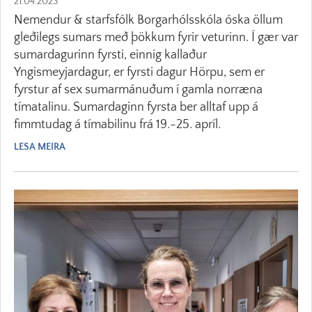
21.04.2023
Nemendur & starfsfólk Borgarhólsskóla óska öllum
gleðilegs sumars með þökkum fyrir veturinn. Í gær var
sumardagurinn fyrsti, einnig kallaður
Yngismeyjardagur, er fyrsti dagur Hörpu, sem er
fyrstur af sex sumarmánuðum í gamla norræna
tímatalinu. Sumardaginn fyrsta ber alltaf upp á
fimmtudag á tímabilinu frá 19.-25. apríl.
LESA MEIRA