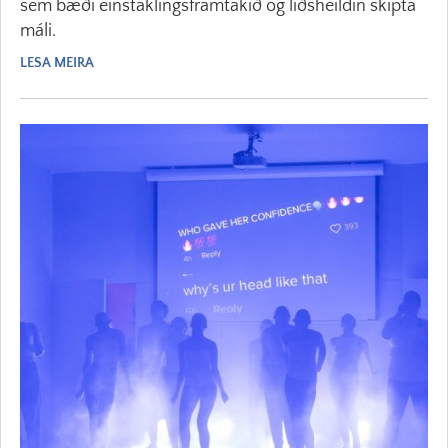
sem bæði einstaklingsframtakið og liðsheildin skipta
máli.
LESA MEIRA