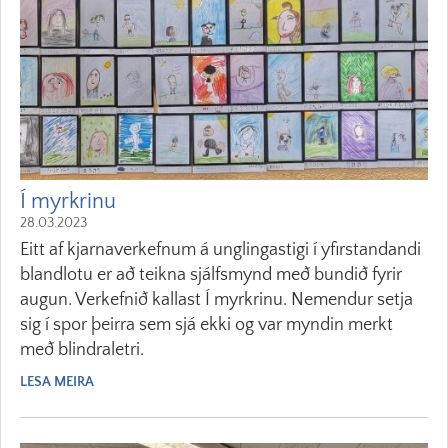
Í myrkrinu
28.03.2023
Eitt af kjarnaverkefnum á unglingastigi í yfirstandandi
blandlotu er að teikna sjálfsmynd með bundið fyrir
augun. Verkefnið kallast Í myrkrinu. Nemendur setja
sig í spor þeirra sem sjá ekki og var myndin merkt
með blindraletri.
LESA MEIRA