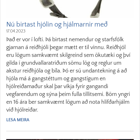
Nú birtast hjólin og hjálmarnir með
17.04.2023
Það er vor í lofti. Þá birtast nemendur og starfsfólk
gjarnan á reiðhjóli þegar mætt er til vinnu. Reiðhjól
eru lögum samkvæmt skilgreind sem ökutæki og því
gilda í grundvallaratriðum sömu lög og reglur um
akstur reiðhjóla og bíla. Þó er sú undantekning á að
hjóla má á gangstéttum og gangstígum en
hjólreiðamaður skal þar víkja fyrir gangandi
vegfarendum og sýna þeim fulla tillitsemi. Börn yngri
en 16 ára ber samkvæmt lögum að nota hlífðarhjálm
við hjólreiðar.
LESA MEIRA