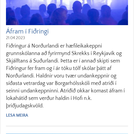
Áfram í Fiðringi
21.04.2023
Fiðringur á Norðurlandi er hæfileikakeppni
grunnskólanna að fyrirmynd Skrekks í Reykjavík og
Skjálftans á Suðurlandi. Þetta er í annað skipti sem
Fiðringur fer fram og í ár tóku tólf skólar þátt af
Norðurlandi. Haldnir voru tvær undankeppnir og
síðasta vetrardag var Borgarhólsskóli með atriði í
seinni undankeppninni. Atriðið okkar komast áfram í
lokahátíð sem verður haldin í Hofi n.k.
þriðjudagskvöld.
LESA MEIRA