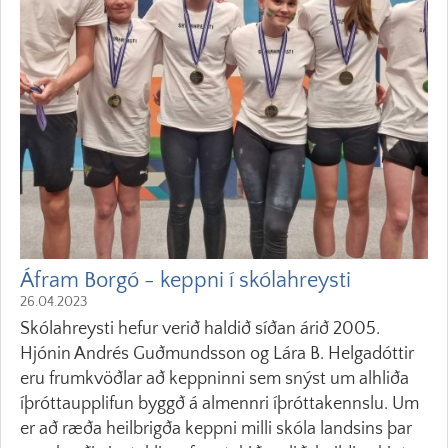
Áfram Borgó - keppni í skólahreysti
26.04.2023
Skólahreysti hefur verið haldið síðan árið 2005.
Hjónin Andrés Guðmundsson og Lára B. Helgadóttir
eru frumkvöðlar að keppninni sem snýst um alhliða
íþróttaupplifun byggð á almennri íþróttakennslu. Um
er að ræða heilbrigða keppni milli skóla landsins þar