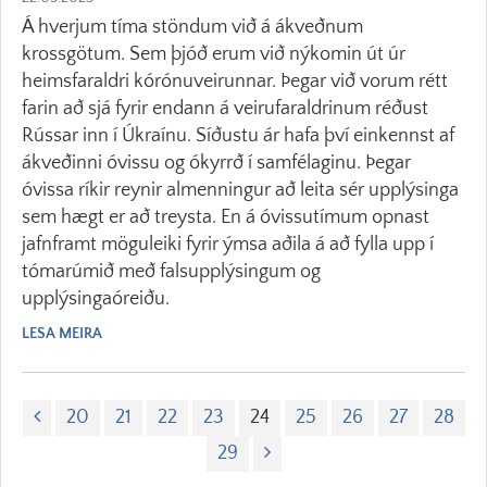
Á hverjum tíma stöndum við á ákveðnum
krossgötum. Sem þjóð erum við nýkomin út úr
heimsfaraldri kórónuveirunnar. Þegar við vorum rétt
farin að sjá fyrir endann á veirufaraldrinum réðust
Rússar inn í Úkraínu. Síðustu ár hafa því einkennst af
ákveðinni óvissu og ókyrrð í samfélaginu. Þegar
óvissa ríkir reynir almenningur að leita sér upplýsinga
sem hægt er að treysta. En á óvissutímum opnast
jafnframt möguleiki fyrir ýmsa aðila á að fylla upp í
tómarúmið með falsupplýsingum og
upplýsingaóreiðu.
LESA MEIRA
20
21
22
23
24
25
26
27
28
29