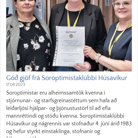
Góð gjöf frá Soroptimistaklúbbi Húsavíkur
17.04.2023
Soroptimistar eru alheimssamtök kvenna í
stjórnunar- og starfsgreinastéttum sem hafa að
leiðarljósi hjálpar- og þjónustustörf til að efla
mannréttindi og stöðu kvenna. Soroptimistaklúbbi
Húsavíkur og nágrennis var stofnaður 4. júní árið 1983
og hefur styrkt einstaklinga, stofnanir og