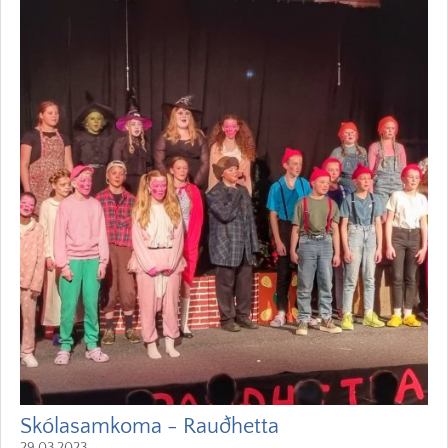
Skólasamkoma - Rauðhetta