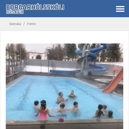
Íslenska
/
Fréttir