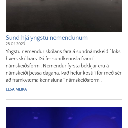
Sund hjá yngstu nemendunum
28.04.2023
Yngstu nemendur skólans fara á sundnámskeið í loks
hvers skólaárs. Þá fer sundkennsla fram í
námskeiðsformi. Nemendur fyrsta bekkjar eru á
námskeiði þessa dagana. Það hefur kosti í för með sér
að framkvæma kennsluna í námskeiðsformi.
LESA MEIRA