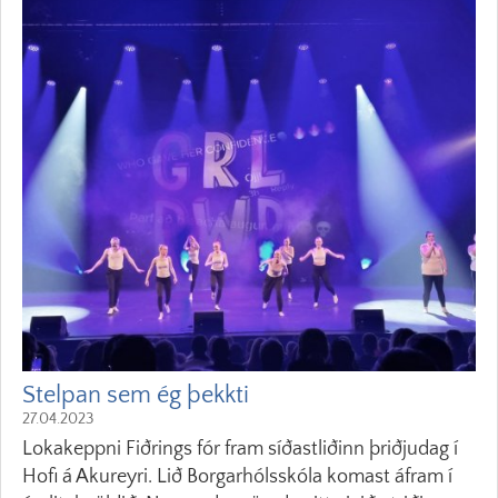
Stelpan sem ég þekkti
27.04.2023
Lokakeppni Fiðrings fór fram síðastliðinn þriðjudag í
Hofi á Akureyri. Lið Borgarhólsskóla komast áfram í